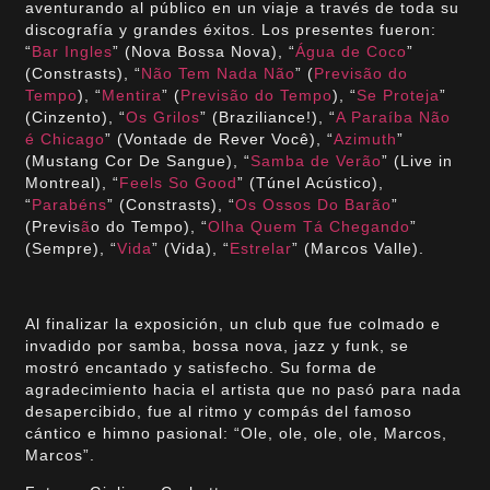
aventurando al público en un viaje a través de toda su
discografía y grandes éxitos. Los presentes fueron:
“
Bar Ingles
” (Nova Bossa Nova), “
Água de Coco
”
(Constrasts), “
Não Tem Nada Não
” (
Previsão do
Tempo
), “
Mentira
” (
Previsão do Tempo
), “
Se Proteja
”
(Cinzento), “
Os Grilos
” (Braziliance!), “
A Paraíba Não
é Chicago
” (Vontade de Rever Você), “
Azimuth
”
(Mustang Cor De Sangue), “
Samba de Verão
” (Live in
Montreal), “
Feels So Good
” (Túnel Acústico),
“
Parabéns
” (Constrasts), “
Os Ossos Do Barão
”
(Previs
ã
o do Tempo), “
Olha Quem Tá Chegando
”
(Sempre), “
Vida
” (Vida), “
Estrelar
” (Marcos Valle).
Al finalizar la exposición, un club que fue colmado e
invadido por samba, bossa nova, jazz y funk, se
mostró encantado y satisfecho. Su forma de
agradecimiento hacia el artista que no pasó para nada
desapercibido, fue al ritmo y compás del famoso
cántico e himno pasional: “Ole, ole, ole, ole, Marcos,
Marcos”.